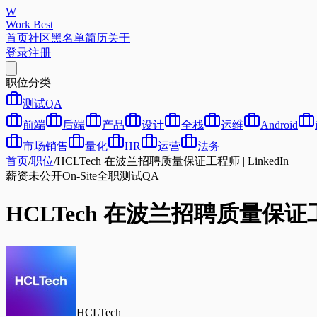
W
Work Best
首页
社区
黑名单
简历
关于
登录
注册
职位分类
测试QA
前端
后端
产品
设计
全栈
运维
Android
市场销售
量化
HR
运营
法务
首页
/
职位
/
HCLTech 在波兰招聘质量保证工程师 | LinkedIn
薪资未公开
On-Site
全职
测试QA
HCLTech 在波兰招聘质量保证工程师
HCLTech