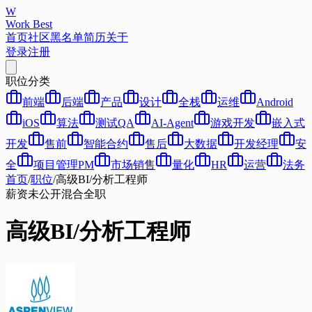
W
Work Best
首页
社区
黑名单
简历
关于
登录
注册
职位分类
前端
后端
产品
设计
全栈
运维
Android
iOS
算法
测试QA
AI-Agent
游戏开发
嵌入式
开发
售前
智能合约
售后
大数据
开发经理
安
全
项目管理PM
市场销售
量化
HR
运营
法务
首页
/
职位
/
高级BI/分析工程师
薪资未公开
混合
全职
高级BI/分析工程师