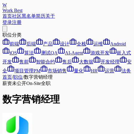
W
Work Best
首页
社区
黑名单
简历
关于
登录
注册
职位分类
前端
后端
产品
设计
全栈
运维
Android
iOS
算法
测试QA
AI-Agent
游戏开发
嵌入式
开发
售前
智能合约
售后
大数据
开发经理
安
全
项目管理PM
市场销售
量化
HR
运营
法务
首页
/
职位
/
数字营销经理
薪资未公开
On-Site
全职
数字营销经理