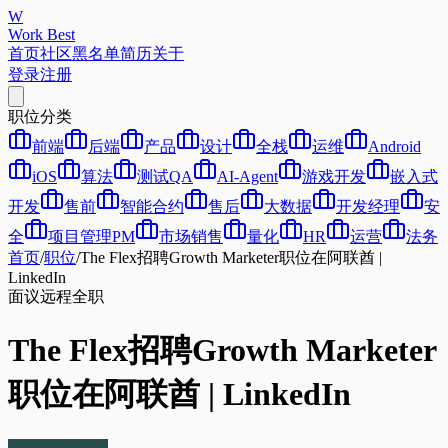
W
Work Best
首页
社区
黑名单
简历
关于
登录
注册
职位分类
前端
后端
产品
设计
全栈
运维
Android
iOS
算法
测试QA
AI-Agent
游戏开发
嵌入式
开发
售前
智能合约
售后
大数据
开发经理
安
全
项目管理PM
市场销售
量化
HR
运营
法务
首页
/
职位
/
The Flex招聘Growth Marketer职位在阿联酋 |
LinkedIn
面议
远程
全职
The Flex招聘Growth Marketer
职位在阿联酋 | LinkedIn