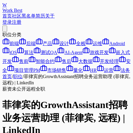
W
Work Best
首页
社区
黑名单
简历
关于
登录
注册
职位分类
前端
后端
产品
设计
全栈
运维
Android
iOS
算法
测试QA
AI-Agent
游戏开发
嵌入式
开发
售前
智能合约
售后
大数据
开发经理
安
全
项目管理PM
市场销售
量化
HR
运营
法务
首页
/
职位
/
菲律宾的GrowthAssistant招聘业务运营助理 (菲律宾,
远程) | LinkedIn
薪资未公开
远程
全职
菲律宾的GrowthAssistant招聘
业务运营助理 (菲律宾, 远程) |
LinkedIn