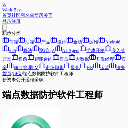
W
Work Best
首页
社区
黑名单
简历
关于
登录
注册
职位分类
前端
后端
产品
设计
全栈
运维
Android
iOS
算法
测试QA
AI-Agent
游戏开发
嵌入式
开发
售前
智能合约
售后
大数据
开发经理
安
全
项目管理PM
市场销售
量化
HR
运营
法务
首页
/
职位
/
端点数据防护软件工程师
薪资未公开
远程
全职
端点数据防护软件工程师