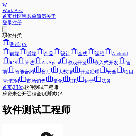
W
Work Best
首页
社区
黑名单
简历
关于
登录
注册
职位分类
测试QA
前端
后端
产品
设计
全栈
运维
Android
iOS
算法
AI-Agent
游戏开发
嵌入式开发
售
前
智能合约
售后
大数据
开发经理
安全
项目
管理PM
市场销售
量化
HR
运营
法务
首页
/
职位
/
软件测试工程师
薪资未公开
远程
全职
测试QA
软件测试工程师