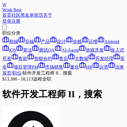
W
Work Best
首页
社区
黑名单
简历
关于
登录
注册
职位分类
前端
后端
产品
设计
全栈
运维
Android
iOS
算法
测试QA
AI-Agent
游戏开发
嵌入式
开发
售前
智能合约
售后
大数据
开发经理
安
全
项目管理PM
市场销售
量化
HR
运营
法务
首页
/
职位
/
软件开发工程师 II，搜索
$13,388 - 18,113
远程
全职
软件开发工程师 II，搜索