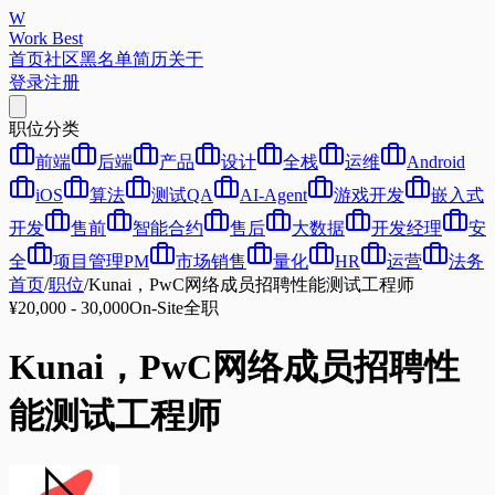
W
Work Best
首页
社区
黑名单
简历
关于
登录
注册
职位分类
前端
后端
产品
设计
全栈
运维
Android
iOS
算法
测试QA
AI-Agent
游戏开发
嵌入式
开发
售前
智能合约
售后
大数据
开发经理
安
全
项目管理PM
市场销售
量化
HR
运营
法务
首页
/
职位
/
Kunai，PwC网络成员招聘性能测试工程师
¥20,000 - 30,000
On-Site
全职
Kunai，PwC网络成员招聘性
能测试工程师