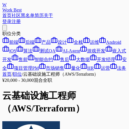
W
Work Best
首页
社区
黑名单
简历
关于
登录
注册
职位分类
前端
后端
产品
设计
全栈
运维
Android
iOS
算法
测试QA
AI-Agent
游戏开发
嵌入式
开发
售前
智能合约
售后
大数据
开发经理
安
全
项目管理PM
市场销售
量化
HR
运营
法务
首页
/
职位
/
云基础设施工程师（AWS/Terraform）
¥20,000 - 30,000
混合
全职
云基础设施工程师
（AWS/Terraform）