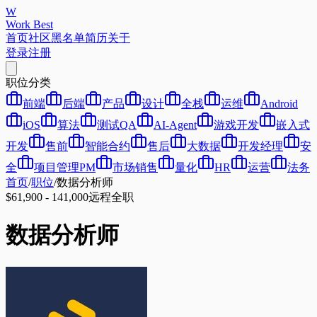
W
Work Best
首页
社区
黑名单
简历
关于
登录
注册
职位分类
前端
后端
产品
设计
全栈
运维
Android
iOS
算法
测试QA
AI-Agent
游戏开发
嵌入式
开发
售前
智能合约
售后
大数据
开发经理
安
全
项目管理PM
市场销售
量化
HR
运营
法务
首页
/
职位
/
数据分析师
$61,900 - 141,000
远程
全职
数据分析师