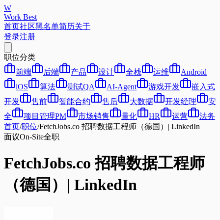
W
Work Best
首页
社区
黑名单
简历
关于
登录
注册
职位分类
前端
后端
产品
设计
全栈
运维
Android
iOS
算法
测试QA
AI-Agent
游戏开发
嵌入式
开发
售前
智能合约
售后
大数据
开发经理
安
全
项目管理PM
市场销售
量化
HR
运营
法务
首页
/
职位
/
FetchJobs.co 招聘数据工程师（德国）| LinkedIn
面议
On-Site
全职
FetchJobs.co 招聘数据工程师
（德国）| LinkedIn