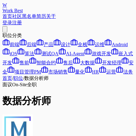
W
Work Best
首页
社区
黑名单
简历
关于
登录
注册
职位分类
前端
后端
产品
设计
全栈
运维
Android
iOS
算法
测试QA
AI-Agent
游戏开发
嵌入式
开发
售前
智能合约
售后
大数据
开发经理
安
全
项目管理PM
市场销售
量化
HR
运营
法务
首页
/
职位
/
数据分析师
面议
On-Site
全职
数据分析师