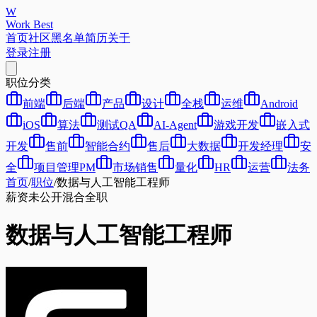
W
Work Best
首页
社区
黑名单
简历
关于
登录
注册
职位分类
前端
后端
产品
设计
全栈
运维
Android
iOS
算法
测试QA
AI-Agent
游戏开发
嵌入式
开发
售前
智能合约
售后
大数据
开发经理
安
全
项目管理PM
市场销售
量化
HR
运营
法务
首页
/
职位
/
数据与人工智能工程师
薪资未公开
混合
全职
数据与人工智能工程师