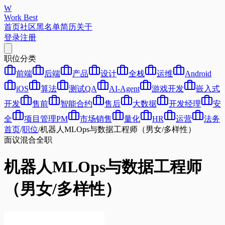
W
Work Best
首页
社区
黑名单
简历
关于
登录
注册
职位分类
前端
后端
产品
设计
全栈
运维
Android
iOS
算法
测试QA
AI-Agent
游戏开发
嵌入式
开发
售前
智能合约
售后
大数据
开发经理
安
全
项目管理PM
市场销售
量化
HR
运营
法务
首页
/
职位
/
机器人MLOps与数据工程师（男女/多样性）
面议
混合
全职
机器人MLOps与数据工程师
（男女/多样性）