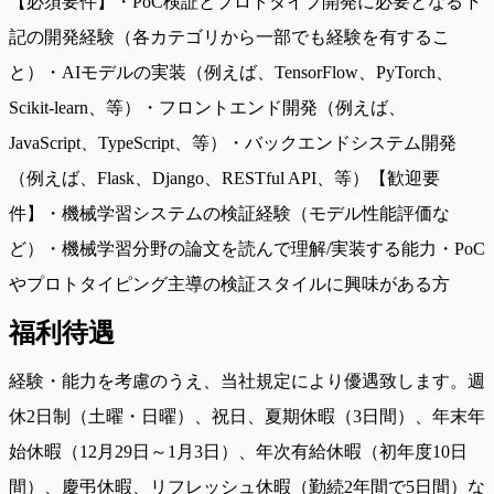
【必須要件】・PoC検証とプロトタイプ開発に必要となる下
記の開発経験（各カテゴリから一部でも経験を有するこ
と）・AIモデルの実装（例えば、TensorFlow、PyTorch、
Scikit-learn、等）・フロントエンド開発（例えば、
JavaScript、TypeScript、等）・バックエンドシステム開発
（例えば、Flask、Django、RESTful API、等）【歓迎要
件】・機械学習システムの検証経験（モデル性能評価な
ど）・機械学習分野の論文を読んで理解/実装する能力・PoC
やプロトタイピング主導の検証スタイルに興味がある方
福利待遇
経験・能力を考慮のうえ、当社規定により優遇致します。週
休2日制（土曜・日曜）、祝日、夏期休暇（3日間）、年末年
始休暇（12月29日～1月3日）、年次有給休暇（初年度10日
間）、慶弔休暇、リフレッシュ休暇（勤続2年間で5日間）な