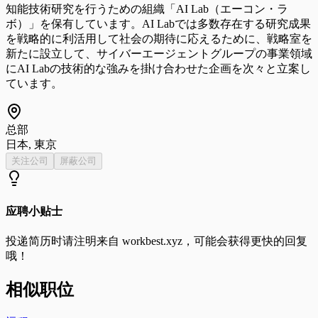
知能技術研究を行うための組織「AI Lab（エーコン・ラ
ボ）」を保有しています。AI Labでは多数存在する研究成果
を戦略的に利活用して社会の期待に応えるために、戦略室を
新たに設立して、サイバーエージェントグループの事業領域
にAI Labの技術的な強みを掛け合わせた企画を次々と立案し
ています。
总部
日本, 東京
关注公司
屏蔽公司
应聘小贴士
投递简历时请注明来自
workbest.xyz
，可能会获得更快的回复
哦！
相似职位