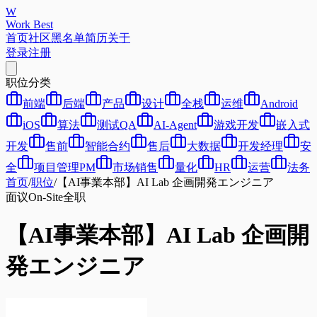
W
Work Best
首页
社区
黑名单
简历
关于
登录
注册
职位分类
前端
后端
产品
设计
全栈
运维
Android
iOS
算法
测试QA
AI-Agent
游戏开发
嵌入式
开发
售前
智能合约
售后
大数据
开发经理
安
全
项目管理PM
市场销售
量化
HR
运营
法务
首页
/
职位
/
【AI事業本部】AI Lab 企画開発エンジニア
面议
On-Site
全职
【AI事業本部】AI Lab 企画開
発エンジニア