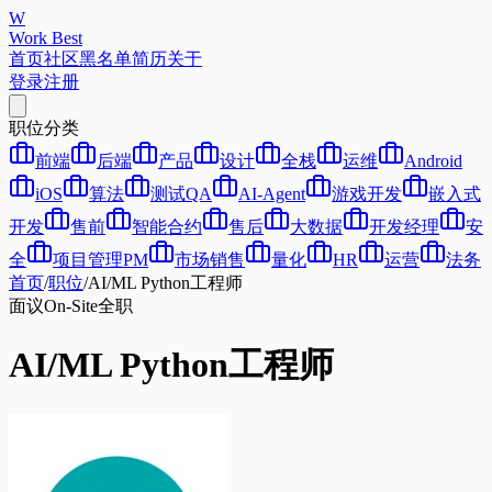
W
Work Best
首页
社区
黑名单
简历
关于
登录
注册
职位分类
前端
后端
产品
设计
全栈
运维
Android
iOS
算法
测试QA
AI-Agent
游戏开发
嵌入式
开发
售前
智能合约
售后
大数据
开发经理
安
全
项目管理PM
市场销售
量化
HR
运营
法务
首页
/
职位
/
AI/ML Python工程师
面议
On-Site
全职
AI/ML Python工程师