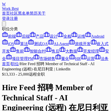
W
Work Best
首页
社区
黑名单
简历
关于
登录
注册
职位分类
前端
后端
产品
设计
全栈
运维
Android
iOS
算法
测试QA
AI-Agent
游戏开发
嵌入式
开发
售前
智能合约
售后
大数据
开发经理
安
全
项目管理PM
市场销售
量化
HR
运营
法务
首页
/
职位
/
Hire Feed 招聘 Member of Technical Staff - AI
Engineering (远程) 在尼日利亚 | LinkedIn
$13,333 - 25,000
远程
全职
Hire Feed 招聘 Member of
Technical Staff - AI
Engineering (远程) 在尼日利亚