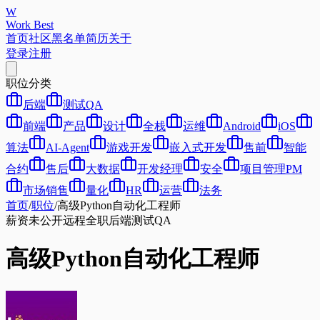
W
Work Best
首页
社区
黑名单
简历
关于
登录
注册
职位分类
后端
测试QA
前端
产品
设计
全栈
运维
Android
iOS
算法
AI-Agent
游戏开发
嵌入式开发
售前
智能
合约
售后
大数据
开发经理
安全
项目管理PM
市场销售
量化
HR
运营
法务
首页
/
职位
/
高级Python自动化工程师
薪资未公开
远程
全职
后端
测试QA
高级Python自动化工程师