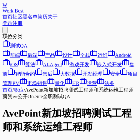
W
Work Best
首页
社区
黑名单
简历
关于
登录
注册
职位分类
测试QA
前端
后端
产品
设计
全栈
运维
Android
iOS
算法
AI-Agent
游戏开发
嵌入式开发
售
前
智能合约
售后
大数据
开发经理
安全
项目
管理PM
市场销售
量化
HR
运营
法务
首页
/
职位
/
AvePoint新加坡招聘测试工程师和系统运维工程师
薪资未公开
On-Site
全职
测试QA
AvePoint新加坡招聘测试工程
师和系统运维工程师