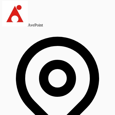
AvePoint