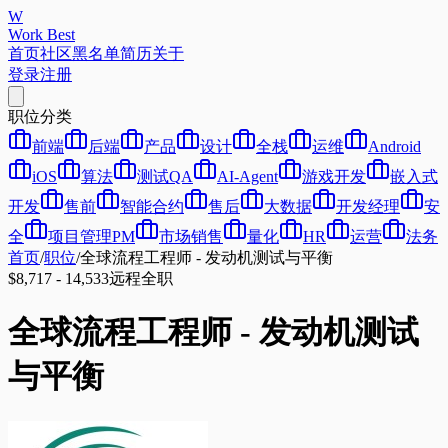
W
Work Best
首页
社区
黑名单
简历
关于
登录
注册
职位分类
前端
后端
产品
设计
全栈
运维
Android
iOS
算法
测试QA
AI-Agent
游戏开发
嵌入式
开发
售前
智能合约
售后
大数据
开发经理
安
全
项目管理PM
市场销售
量化
HR
运营
法务
首页
/
职位
/
全球流程工程师 - 发动机测试与平衡
$8,717 - 14,533
远程
全职
全球流程工程师 - 发动机测试
与平衡