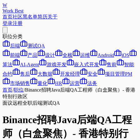
W
Work Best
首页
社区
黑名单
简历
关于
登录
注册
职位分类
后端
测试QA
前端
产品
设计
全栈
运维
Android
iOS
算法
AI-Agent
游戏开发
嵌入式开发
售前
智能
合约
售后
大数据
开发经理
安全
项目管理PM
市场销售
量化
HR
运营
法务
首页
/
职位
/
Binance招聘Java后端QA工程师（白盒聚焦）- 香港
特别行政区
面议
远程
全职
后端
测试QA
Binance招聘Java后端QA工程
师（白盒聚焦）- 香港特别行