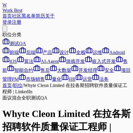
W
Work Best
首页
社区
黑名单
简历
关于
登录
注册
职位分类
测试QA
前端
后端
产品
设计
全栈
运维
Android
iOS
算法
AI-Agent
游戏开发
嵌入式开发
售
前
智能合约
售后
大数据
开发经理
安全
项目
管理PM
市场销售
量化
HR
运营
法务
首页
/
职位
/
Whyte Cleon Limited 在拉各斯招聘软件质量保证工
程师 | LinkedIn
面议
混合
全职
测试QA
Whyte Cleon Limited 在拉各斯
招聘软件质量保证工程师 |