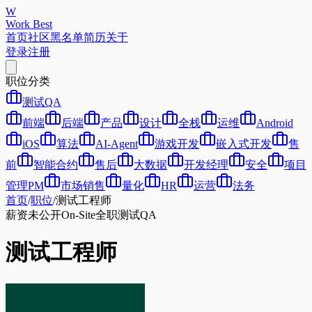
W
Work Best
首页
社区
黑名单
简历
关于
登录
注册
职位分类
测试QA
前端
后端
产品
设计
全栈
运维
Android
iOS
算法
AI-Agent
游戏开发
嵌入式开发
售
前
智能合约
售后
大数据
开发经理
安全
项目
管理PM
市场销售
量化
HR
运营
法务
首页
/
职位
/
测试工程师
薪资未公开
On-Site
全职
测试QA
测试工程师