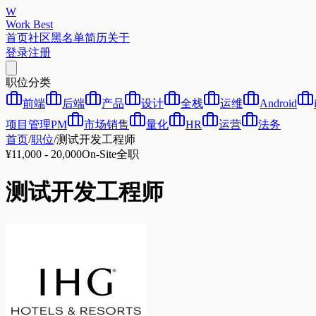
W
Work Best
首页
社区
黑名单
简历
关于
登录
注册
职位分类
前端
后端
产品
设计
全栈
运维
Android
项目管理PM
市场销售
量化
HR
运营
法务
首页
/
职位
/
测试开发工程师
¥11,000 - 20,000
On-Site
全职
测试开发工程师