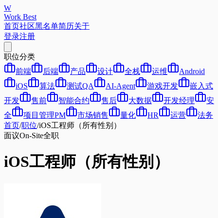
W
Work Best
首页
社区
黑名单
简历
关于
登录
注册
职位分类
前端
后端
产品
设计
全栈
运维
Android
iOS
算法
测试QA
AI-Agent
游戏开发
嵌入式
开发
售前
智能合约
售后
大数据
开发经理
安
全
项目管理PM
市场销售
量化
HR
运营
法务
首页
/
职位
/
iOS工程师（所有性别）
面议
On-Site
全职
iOS工程师（所有性别）