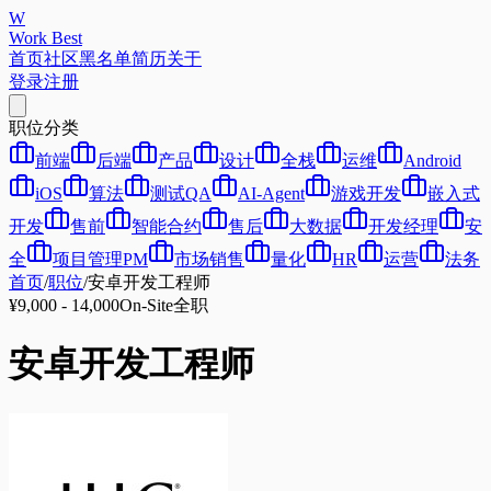
W
Work Best
首页
社区
黑名单
简历
关于
登录
注册
职位分类
前端
后端
产品
设计
全栈
运维
Android
iOS
算法
测试QA
AI-Agent
游戏开发
嵌入式
开发
售前
智能合约
售后
大数据
开发经理
安
全
项目管理PM
市场销售
量化
HR
运营
法务
首页
/
职位
/
安卓开发工程师
¥9,000 - 14,000
On-Site
全职
安卓开发工程师