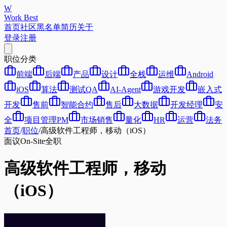
W
Work Best
首页
社区
黑名单
简历
关于
登录
注册
职位分类
前端
后端
产品
设计
全栈
运维
Android
iOS
算法
测试QA
AI-Agent
游戏开发
嵌入式
开发
售前
智能合约
售后
大数据
开发经理
安
全
项目管理PM
市场销售
量化
HR
运营
法务
首页
/
职位
/
高级软件工程师，移动（iOS）
面议
On-Site
全职
高级软件工程师，移动
（iOS）