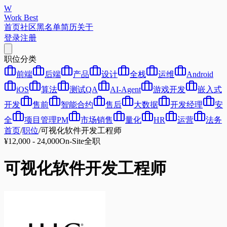
W
Work Best
首页
社区
黑名单
简历
关于
登录
注册
职位分类
前端
后端
产品
设计
全栈
运维
Android
iOS
算法
测试QA
AI-Agent
游戏开发
嵌入式
开发
售前
智能合约
售后
大数据
开发经理
安
全
项目管理PM
市场销售
量化
HR
运营
法务
首页
/
职位
/
可视化软件开发工程师
¥12,000 - 24,000
On-Site
全职
可视化软件开发工程师