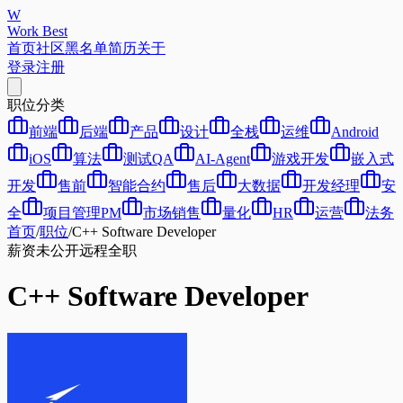
W
Work Best
首页
社区
黑名单
简历
关于
登录
注册
职位分类
前端
后端
产品
设计
全栈
运维
Android
iOS
算法
测试QA
AI-Agent
游戏开发
嵌入式
开发
售前
智能合约
售后
大数据
开发经理
安
全
项目管理PM
市场销售
量化
HR
运营
法务
首页
/
职位
/
C++ Software Developer
薪资未公开
远程
全职
C++ Software Developer