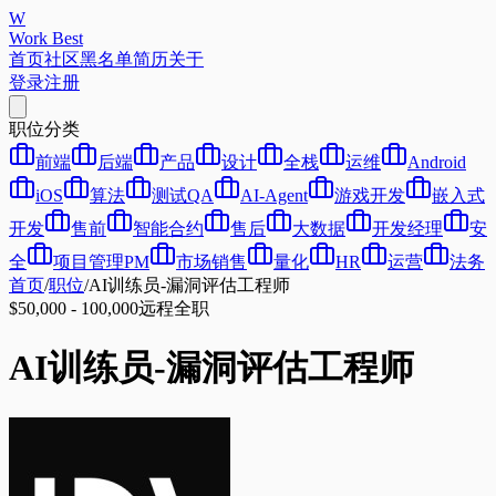
W
Work Best
首页
社区
黑名单
简历
关于
登录
注册
职位分类
前端
后端
产品
设计
全栈
运维
Android
iOS
算法
测试QA
AI-Agent
游戏开发
嵌入式
开发
售前
智能合约
售后
大数据
开发经理
安
全
项目管理PM
市场销售
量化
HR
运营
法务
首页
/
职位
/
AI训练员-漏洞评估工程师
$50,000 - 100,000
远程
全职
AI训练员-漏洞评估工程师