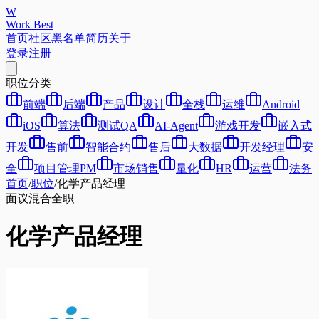
W
Work Best
首页
社区
黑名单
简历
关于
登录
注册
职位分类
前端
后端
产品
设计
全栈
运维
Android
iOS
算法
测试QA
AI-Agent
游戏开发
嵌入式
开发
售前
智能合约
售后
大数据
开发经理
安
全
项目管理PM
市场销售
量化
HR
运营
法务
首页
/
职位
/
化学产品经理
面议
混合
全职
化学产品经理