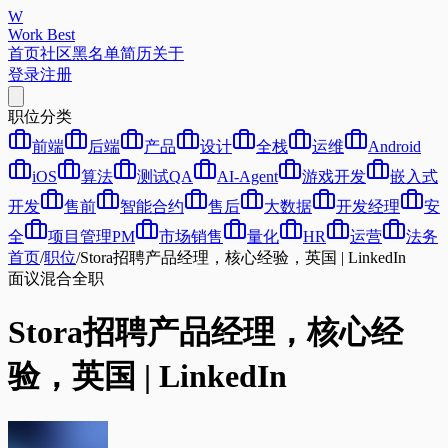
W
Work Best
首页
社区
黑名单
简历
关于
登录
注册
职位分类
前端
后端
产品
设计
全栈
运维
Android
iOS
算法
测试QA
AI-Agent
游戏开发
嵌入式
开发
售前
智能合约
售后
大数据
开发经理
安
全
项目管理PM
市场销售
量化
HR
运营
法务
首页
/
职位
/
Stora招聘产品经理，核心经验，英国 | LinkedIn
面议
混合
全职
Stora招聘产品经理，核心经
验，英国 | LinkedIn