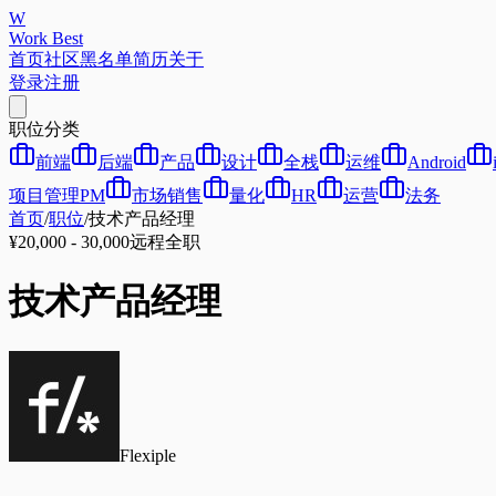
W
Work Best
首页
社区
黑名单
简历
关于
登录
注册
职位分类
前端
后端
产品
设计
全栈
运维
Android
项目管理PM
市场销售
量化
HR
运营
法务
首页
/
职位
/
技术产品经理
¥20,000 - 30,000
远程
全职
技术产品经理
Flexiple