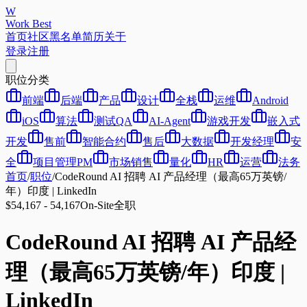
W
Work Best
首页
社区
黑名单
简历
关于
登录
注册
职位分类
前端
后端
产品
设计
全栈
运维
Android
iOS
算法
测试QA
AI-Agent
游戏开发
嵌入式
开发
售前
智能合约
售后
大数据
开发经理
安
全
项目管理PM
市场销售
量化
HR
运营
法务
首页
/
职位
/
CodeRound AI 招聘 AI 产品经理（最高65万英镑/
年）印度 | LinkedIn
$54,167 - 54,167
On-Site
全职
CodeRound AI 招聘 AI 产品经
理（最高65万英镑/年）印度 |
LinkedIn