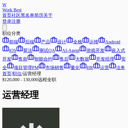
W
Work Best
首页
社区
黑名单
简历
关于
登录
注册
职位分类
前端
后端
产品
设计
全栈
运维
Android
iOS
算法
测试QA
AI-Agent
游戏开发
嵌入式
开发
售前
智能合约
售后
大数据
开发经理
安
全
项目管理PM
市场销售
量化
HR
运营
法务
首页
/
职位
/
运营经理
$120,000 - 130,000
远程
全职
运营经理