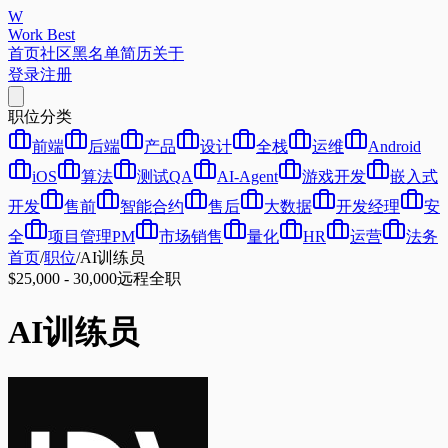
W
Work Best
首页
社区
黑名单
简历
关于
登录
注册
职位分类
前端
后端
产品
设计
全栈
运维
Android
iOS
算法
测试QA
AI-Agent
游戏开发
嵌入式
开发
售前
智能合约
售后
大数据
开发经理
安
全
项目管理PM
市场销售
量化
HR
运营
法务
首页
/
职位
/
AI训练员
$25,000 - 30,000
远程
全职
AI训练员