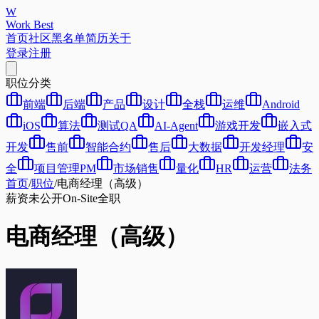
W
Work Best
首页
社区
黑名单
简历
关于
登录
注册
职位分类
前端
后端
产品
设计
全栈
运维
Android
iOS
算法
测试QA
AI-Agent
游戏开发
嵌入式
开发
售前
智能合约
售后
大数据
开发经理
安
全
项目管理PM
市场销售
量化
HR
运营
法务
首页
/
职位
/
电商经理（高级）
薪资未公开
On-Site
全职
电商经理（高级）