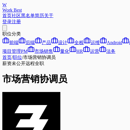
W
Work Best
首页
社区
黑名单
简历
关于
登录
注册
职位分类
前端
后端
产品
设计
全栈
运维
Android
项目管理PM
市场销售
量化
HR
运营
法务
首页
/
职位
/
市场营销协调员
薪资未公开
远程
全职
市场营销协调员