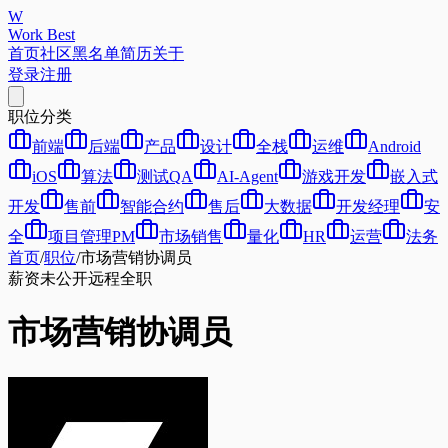
W
Work Best
首页
社区
黑名单
简历
关于
登录
注册
职位分类
前端
后端
产品
设计
全栈
运维
Android
iOS
算法
测试QA
AI-Agent
游戏开发
嵌入式
开发
售前
智能合约
售后
大数据
开发经理
安
全
项目管理PM
市场销售
量化
HR
运营
法务
首页
/
职位
/
市场营销协调员
薪资未公开
远程
全职
市场营销协调员