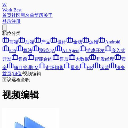
W
Work Best
首页
社区
黑名单
简历
关于
登录
注册
职位分类
前端
后端
产品
设计
全栈
运维
Android
iOS
算法
测试QA
AI-Agent
游戏开发
嵌入式
开发
售前
智能合约
售后
大数据
开发经理
安
全
项目管理PM
市场销售
量化
HR
运营
法务
首页
/
职位
/
视频编辑
面议
远程
全职
视频编辑