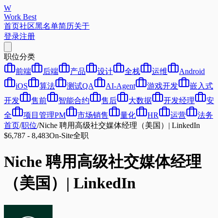
W
Work Best
首页
社区
黑名单
简历
关于
登录
注册
职位分类
前端
后端
产品
设计
全栈
运维
Android
iOS
算法
测试QA
AI-Agent
游戏开发
嵌入式
开发
售前
智能合约
售后
大数据
开发经理
安
全
项目管理PM
市场销售
量化
HR
运营
法务
首页
/
职位
/
Niche 聘用高级社交媒体经理（美国）| LinkedIn
$6,787 - 8,483
On-Site
全职
Niche 聘用高级社交媒体经理
（美国）| LinkedIn