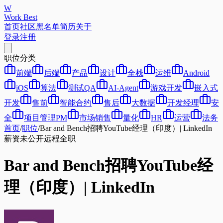
W
Work Best
首页
社区
黑名单
简历
关于
登录
注册
职位分类
前端
后端
产品
设计
全栈
运维
Android
iOS
算法
测试QA
AI-Agent
游戏开发
嵌入式
开发
售前
智能合约
售后
大数据
开发经理
安
全
项目管理PM
市场销售
量化
HR
运营
法务
首页
/
职位
/
Bar and Bench招聘YouTube经理（印度）| LinkedIn
薪资未公开
远程
全职
Bar and Bench招聘YouTube经
理（印度）| LinkedIn