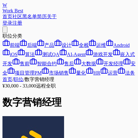
W
Work Best
首页
社区
黑名单
简历
关于
登录
注册
职位分类
前端
后端
产品
设计
全栈
运维
Android
iOS
算法
测试QA
AI-Agent
游戏开发
嵌入式
开发
售前
智能合约
售后
大数据
开发经理
安
全
项目管理PM
市场销售
量化
HR
运营
法务
首页
/
职位
/
数字营销经理
¥30,000 - 33,000
远程
全职
数字营销经理