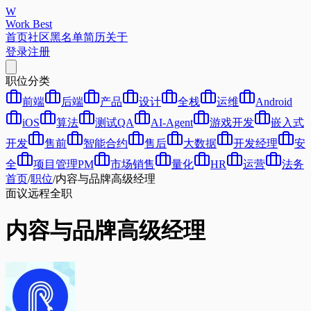
W
Work Best
首页
社区
黑名单
简历
关于
登录
注册
职位分类
前端
后端
产品
设计
全栈
运维
Android
iOS
算法
测试QA
AI-Agent
游戏开发
嵌入式
开发
售前
智能合约
售后
大数据
开发经理
安
全
项目管理PM
市场销售
量化
HR
运营
法务
首页
/
职位
/
内容与品牌高级经理
面议
远程
全职
内容与品牌高级经理