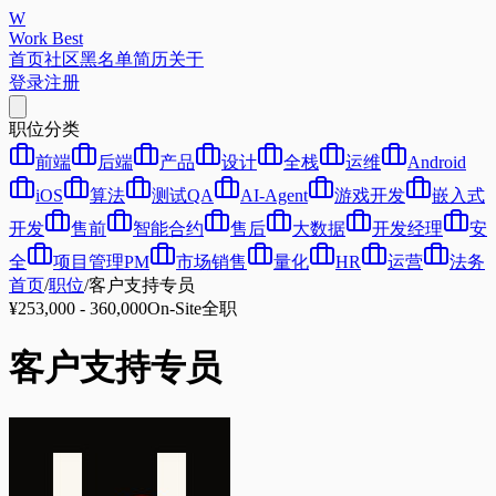
W
Work Best
首页
社区
黑名单
简历
关于
登录
注册
职位分类
前端
后端
产品
设计
全栈
运维
Android
iOS
算法
测试QA
AI-Agent
游戏开发
嵌入式
开发
售前
智能合约
售后
大数据
开发经理
安
全
项目管理PM
市场销售
量化
HR
运营
法务
首页
/
职位
/
客户支持专员
¥253,000 - 360,000
On-Site
全职
客户支持专员