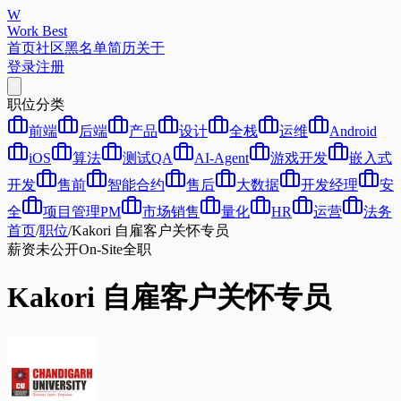
W
Work Best
首页
社区
黑名单
简历
关于
登录
注册
职位分类
前端
后端
产品
设计
全栈
运维
Android
iOS
算法
测试QA
AI-Agent
游戏开发
嵌入式
开发
售前
智能合约
售后
大数据
开发经理
安
全
项目管理PM
市场销售
量化
HR
运营
法务
首页
/
职位
/
Kakori 自雇客户关怀专员
薪资未公开
On-Site
全职
Kakori 自雇客户关怀专员