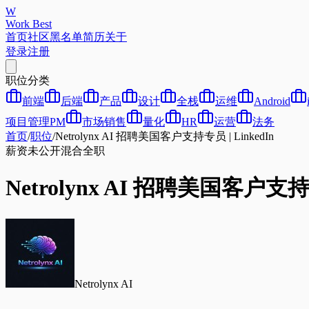
W
Work Best
首页
社区
黑名单
简历
关于
登录
注册
职位分类
前端
后端
产品
设计
全栈
运维
Android
项目管理PM
市场销售
量化
HR
运营
法务
首页
/
职位
/
Netrolynx AI 招聘美国客户支持专员 | LinkedIn
薪资未公开
混合
全职
Netrolynx AI 招聘美国客户支持专
Netrolynx AI