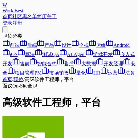
W
Work Best
首页
社区
黑名单
简历
关于
登录
注册
职位分类
前端
后端
产品
设计
全栈
运维
Android
iOS
算法
测试QA
AI-Agent
游戏开发
嵌入式
开发
售前
智能合约
售后
大数据
开发经理
安
全
项目管理PM
市场销售
量化
HR
运营
法务
首页
/
职位
/
高级软件工程师，平台
面议
On-Site
全职
高级软件工程师，平台