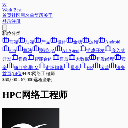
W
Work Best
首页
社区
黑名单
简历
关于
登录
注册
职位分类
前端
后端
产品
设计
全栈
运维
Android
iOS
算法
测试QA
AI-Agent
游戏开发
嵌入式
开发
售前
智能合约
售后
大数据
开发经理
安
全
项目管理PM
市场销售
量化
HR
运营
法务
首页
/
职位
/
HPC网络工程师
$60,000 - 67,000
远程
全职
HPC网络工程师